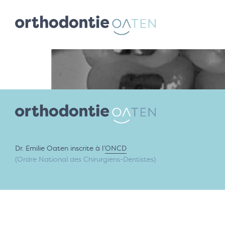
Dr. Emilie Oaten inscrite à l’
ONCD
(Ordre National des Chirurgiens-Dentistes)