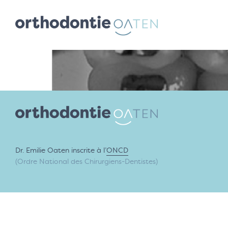
Dr. Emilie Oaten inscrite à l’
ONCD
(Ordre National des Chirurgiens-Dentistes)